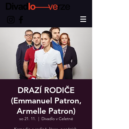
DRAZÍ RODIČE
(Emmanuel Patron,
Armelle Patron)
so 21. 11.
  |  
Divadlo v Celetné