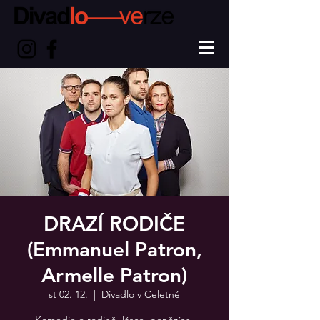
DRAZÍ RODIČE
(Emmanuel Patron,
Armelle Patron)
st 02. 12.
  |  
Divadlo v Celetné