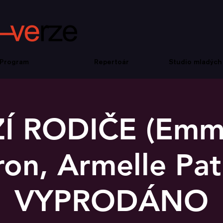
Program
Repertoár
Studio mladých
Í RODIČE (Emm
ron, Armelle Pat
VYPRODÁNO