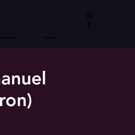
 umělců
Více...
anuel
ron)