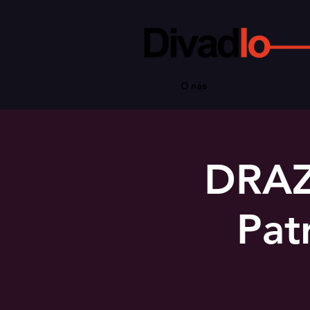
O nás
DRAZ
Pat