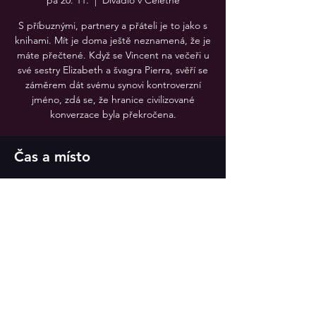
pá 20. 11.
  |  
Divadlo v Celetné
S příbuznými, partnery a přáteli je to jako s
knihami. Mít je doma ještě neznamená, že je
máte přečtené. Když se Vincent na večeři u
své sestry Elizabeth a švagra Pierra, svěří se
záměrem dát svému synovi kontroverzní
jméno, zdá se, že hranice civilizované
konverzace byla překročena.
Čas a místo
20. 11. 2026 19:30
Divadlo v Celetné, Divadlo v Celetné
Sdílet událost