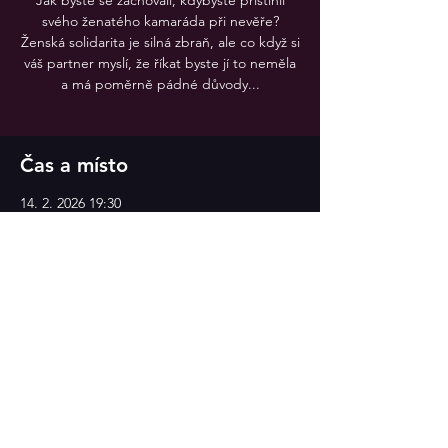
Jak byste se zachovali, kdybyste přistihli
svého ženatého kamaráda při nevěře?
Ženská solidarita je silná zbraň, ale co když si
váš partner myslí, že říkat byste jí to neměla
a má poměrně pádné důvody...
Čas a místo
14. 2. 2026 19:30
Divadlo v Celetné
Sdílet událost