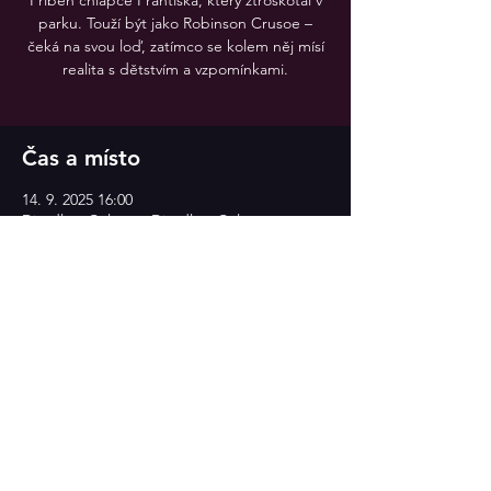
Příběh chlapce Františka, který ztroskotal v
parku. Touží být jako Robinson Crusoe –
čeká na svou loď, zatímco se kolem něj mísí
realita s dětstvím a vzpomínkami.
Čas a místo
14. 9. 2025 16:00
Divadlo v Celetné, Divadlo v Celetné
Sdílet událost