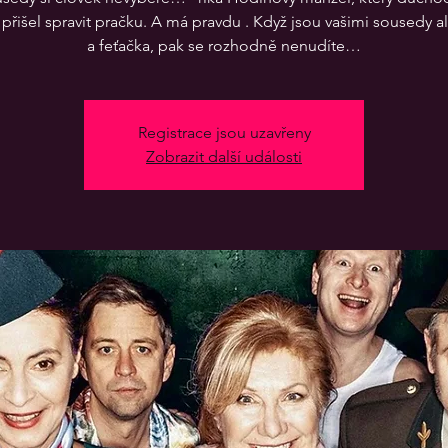
 přišel spravit pračku. A má pravdu . Když jsou vašimi sousedy a
Registrace jsou uzavřeny
Zobrazit další události