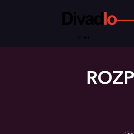
O nás
ROZP
“Sou