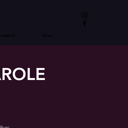
 umělců
Více...
AROLE
dkyni