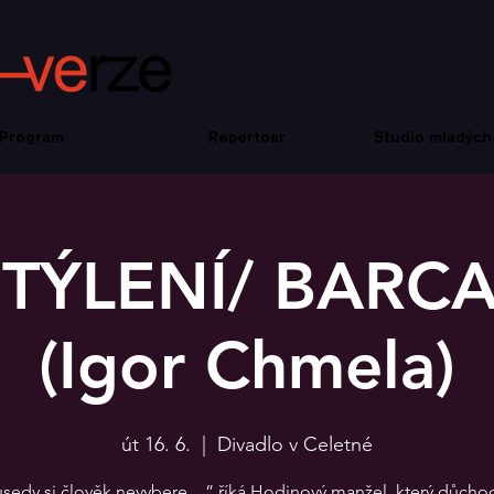
Program
Repertoár
Studio mladých
TÝLENÍ/ BARC
(Igor Chmela)
út 16. 6.
  |  
Divadlo v Celetné
sedy si člověk nevybere…” říká Hodinový manžel, který důcho