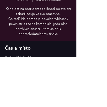
ne 19. 10.
  |  
Divadlo v Celetné
Kandidát na prezidenta se ihned po zvolení
zabarikáduje ve své pracovně.
Co teď? Na pomoc je povolán vyhlášený
psychiatr a začíná komediální jízda plná
potrhlých situací, která se řítí k
nepředvídatelnému finále.
Čas a místo
19. 10. 2025 19:30
Divadlo v Celetné, Divadlo v Celetné
Sdílet událost