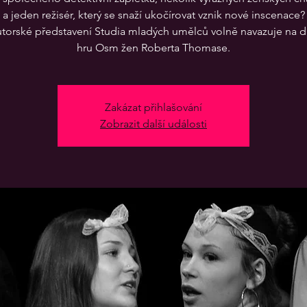
a jeden režisér, který se snaží ukočírovat vznik nové inscenace?
utorské představení Studia mladých umělců volně navazuje na d
hru Osm žen Roberta Thomase.
Zakázat přihlašování
Zobrazit další události