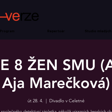
Program
Repertoár
Studio mladých
E 8 ŽEN SMU (
Aja Marečková)
út 28. 4.
  |  
Divadlo v Celetné
 společného detektivní zápletka, několik výrazných ženských ch