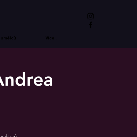
 umělců
Více...
Andrea
arakterů