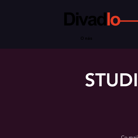
O nás
STUDI
Co mají