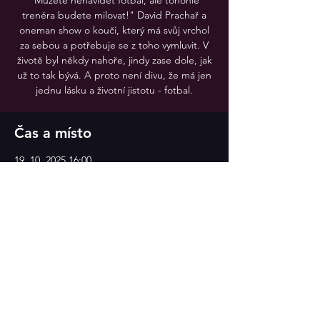
"Můžete nenávidět fotbal, ale tohohle
trenéra budete milovat!" David Prachař a
oneman show o kouči, který má svůj vrchol
za sebou a potřebuje se z toho vymluvit. V
životě byl někdy nahoře, jindy zase dole, jak
už to tak bývá. A proto není divu, že má jen
jednu lásku a životní jistotu - fotbal.
Čas a místo
19. 10. 2025 16:00
Divadlo v Celetné
Sdílet událost