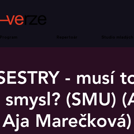
Program
Repertoár
Studio mladých
SESTRY - musí t
 smysl? (SMU) 
Aja Marečková)