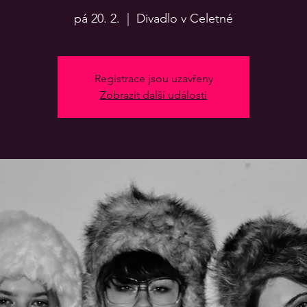
pá 20. 2.
  |  
Divadlo v Celetné
Registrace jsou uzavřeny
Zobrazit další události