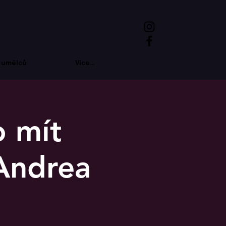
 umělců
Více...
o mít
(Andrea