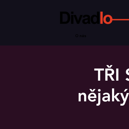
O nás
TŘI 
nějaký