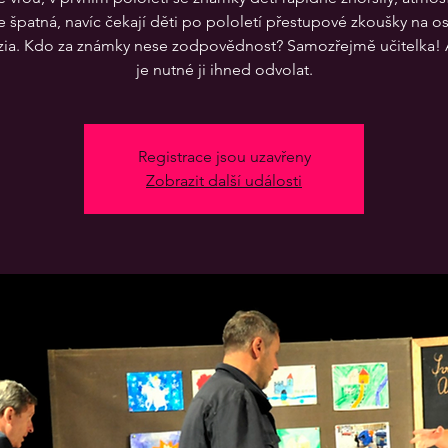
je špatná, navíc čekají děti po pololetí přestupové zkoušky na o
ia. Kdo za známky nese zodpovědnost? Samozřejmě učitelka! 
Registrace jsou uzavřeny
Zobrazit další události