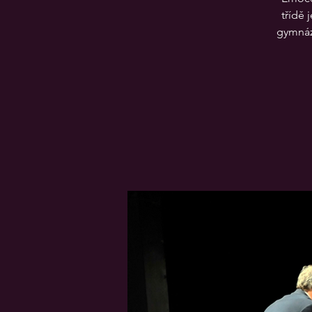
třídě 
gymnáz