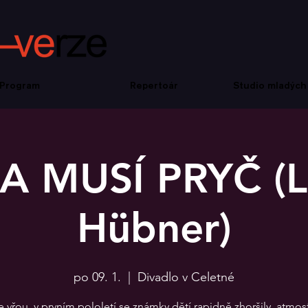
Program
Repertoár
Studio mladých
A MUSÍ PRYČ (L
Hübner)
po 09. 1.
  |  
Divadlo v Celetné
vřou, v prvním pololetí se známky dětí rapidně zhoršily, atmos