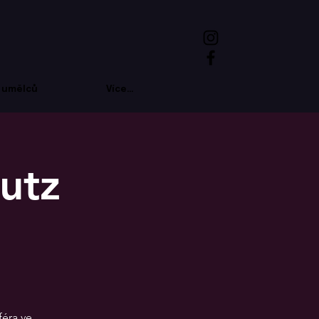
 umělců
Více...
utz
féra ve