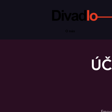
O nás
ÚČ
Emoce 