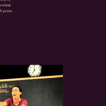
smiletá
A proto