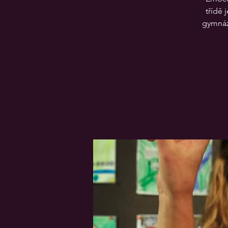
třídě 
gymnáz