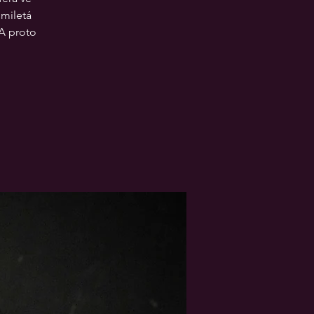
smiletá
A proto