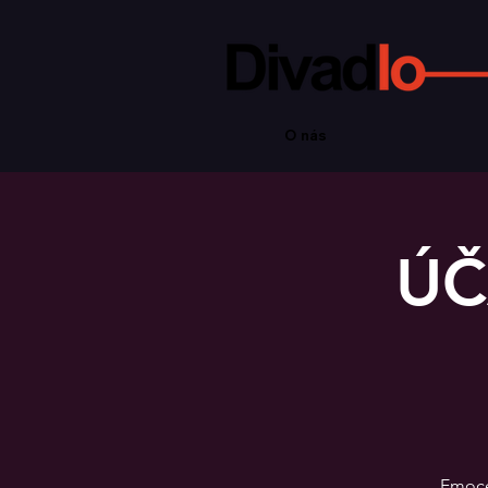
O nás
ÚČ
Emoce 