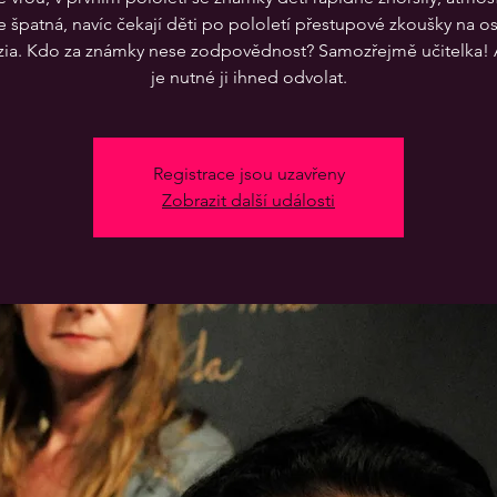
je špatná, navíc čekají děti po pololetí přestupové zkoušky na o
ia. Kdo za známky nese zodpovědnost? Samozřejmě učitelka! 
Registrace jsou uzavřeny
Zobrazit další události