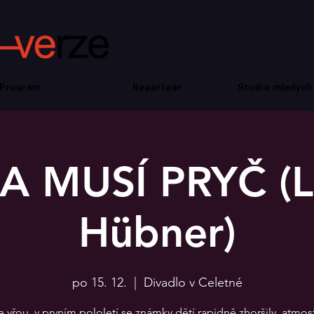
Program
Repertoár
Studio mladých
A MUSÍ PRYČ (L
Hübner)
po 15. 12.
  |  
Divadlo v Celetné
vřou, v prvním pololetí se známky dětí rapidně zhoršily, atmos