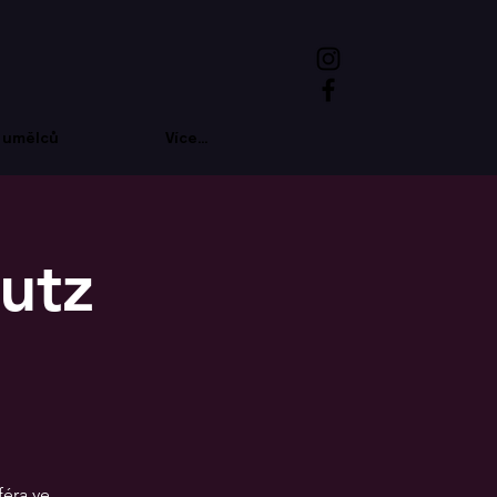
 umělců
Více...
utz
féra ve