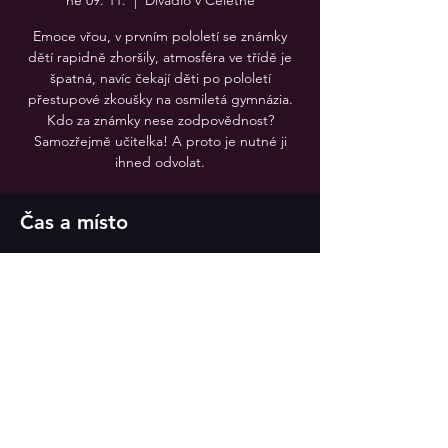
ne 09. 11.
  |  
Divadlo v Celetné
Emoce vřou, v prvním pololetí se známky
dětí rapidně zhoršily, atmosféra ve třídě je
špatná, navíc čekají děti po pololetí
přestupové zkoušky na osmiletá gymnázia.
Kdo za známky nese zodpovědnost?
Samozřejmě učitelka! A proto je nutné ji
Čas a místo
09. 11. 2025 16:00
Divadlo v Celetné
Sdílet událost