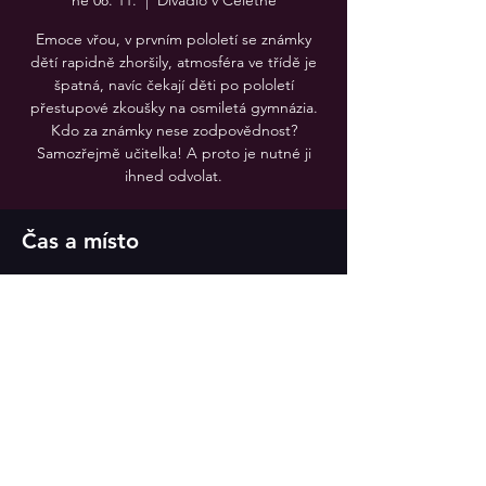
ne 08. 11.
  |  
Divadlo v Celetné
Emoce vřou, v prvním pololetí se známky
dětí rapidně zhoršily, atmosféra ve třídě je
špatná, navíc čekají děti po pololetí
přestupové zkoušky na osmiletá gymnázia.
Kdo za známky nese zodpovědnost?
Samozřejmě učitelka! A proto je nutné ji
ihned odvolat.
Čas a místo
08. 11. 2026 16:00
Divadlo v Celetné
Sdílet událost