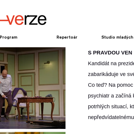
Program
Repertoár
Studio mladých
S PRAVDOU VEN
Kandidát na prezid
zabarikáduje ve sv
Co teď? Na pomoc 
psychiatr a začíná 
potrhlých situací, kt
nepředvídatelnému 