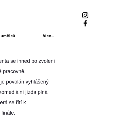
 umělců
Více...
enta se ihned po zvolení
é pracovně.
je povolán vyhlášený
komediální jízda plná
erá se řítí k
finále.