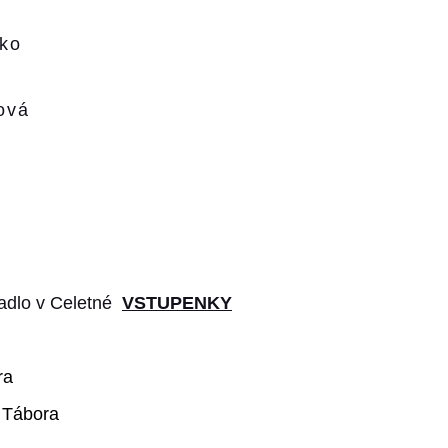
ko
ová
vadlo v Celetné
VSTUPENKY
ra
 Tábora