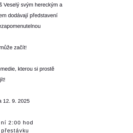
oš Veselý svým hereckým a
em dodávají představení
 nezapomenutelnou
může začít!
medie, kterou si prostě
ít!
 12. 9. 2025
ní 2:00 hod
 přestávku