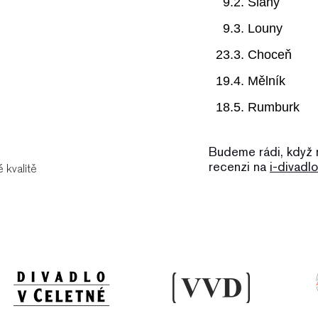
9.2. Slaný
9.3. Louny
23.3. Choceň
19.4. Mělník
18.5. Rumburk
Budeme rádi, když 
recenzi na
i-divadl
é kvalitě