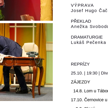
VÝPRAVA
Josef Hugo Čač
PŘEKLAD
Anežka Svobod
DRAMATURGIE
Lukáš Pečenka
REPRÍZY
25.10.
| 19
:3
0 | Di
ZÁJEZDY
14.8. Lom u Tábo
17.10. Černovice u