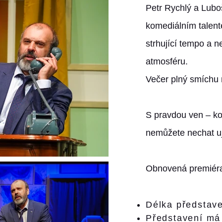
Petr Rychlý a Lub
komediálním talent
strhující tempo a
atmosféru.
Večer plný smíchu 
S pravdou ven – ko
nemůžete nechat uj
Obnovená premiéra
Délka představe
Představení má