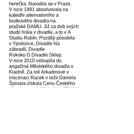
herečka. Narodila se v Praze.
V roce 1991 absolvovala na
katedře alternativního a
loutkového divadla na
pražské
DAMU
. Již za dob svých
studií hrála v divadle, a to v
A
Studiu Rubín
. Později působila
v
Ypsilonce
,
Divadle Na
zábradlí
,
Divadle
Rokoko
či
Divadle Sklep
.
V roce 2010 vstoupila do
angažmá
Městského divadla v
Kladně
. Za roli Arkadinové v
inscenaci Racek v režii
Daniela
Špinara
získala Cenu Českého
divadla za rok 2011. Od září
2016
- 2023
byla členkou
Činohry
Národního divadla
. Nyní působí
na volné noze.
Hraje v inscenaci:
Drazí rodiče