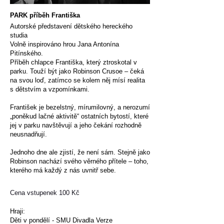
PARK příběh Františka
Autorské představení dětského hereckého
studia
Volně inspirováno hrou Jana Antonína
Pitínského.
Příběh chlapce Františka, který ztroskotal v
parku. Touží být jako Robinson Crusoe – čeká
na svou loď, zatímco se kolem něj mísí realita
s dětstvím a vzpomínkami.
František je bezelstný, mírumilovný, a nerozumí
„poněkud lačné aktivitě“ ostatních bytostí, které
jej v parku navštěvují a jeho čekání rozhodně
neusnadňují.
Jednoho dne ale zjistí, že není sám. Stejně jako
Robinson nachází svého věrného přítele – toho,
kterého má každý z nás uvnitř sebe.
Cena vstupenek 100 Kč
Hraji:
Děti v pondělí - SMU Divadla Verze