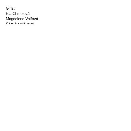
Girls:
Ela Chmelová,
Magdalena Volfová
Sára Krupičková
Thea Steigerwaldová
Boys:
Antonín Chmela
Alois Tichý
Jáchym Laštovka
Johan Dolanský
Martin Vondráček
Martin Šulc
Matěj Míček
Režie:
Andrea Aja Marečková
Robinson Crusoe ! Přece ty jsi, svým
způsobem, někdo takový, ovšem rvát se s
osudem… Františku…svedeš to?