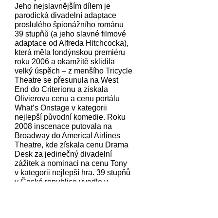
Jeho nejslavnějším dílem je
parodická divadelní adaptace
proslulého špionážního románu
39 stupňů (a jeho slavné filmové
adaptace od Alfreda Hitchcocka),
která měla londýnskou premiéru
roku 2006 a okamžitě sklidila
velký úspěch – z menšího Tricycle
Theatre se přesunula na West
End do Criterionu a získala
Olivierovu cenu a cenu portálu
What’s Onstage v kategorii
nejlepší původní komedie. Roku
2008 inscenace putovala na
Broadway do Americal Airlines
Theatre, kde získala cenu Drama
Desk za jedinečný divadelní
zážitek a nominaci na cenu Tony
v kategorii nejlepší hra. 39 stupňů
v České republice uvedlo v
překladu Pavla Dominika
například Dejvické divadlo,
liberecké Divadlo F. X. Šaldy,