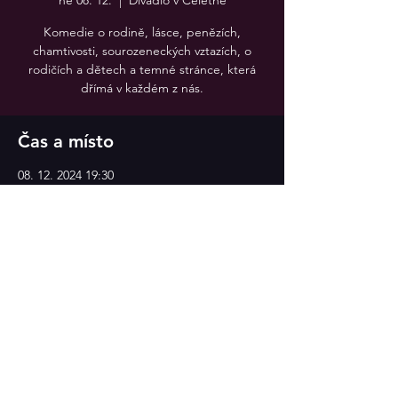
ne 08. 12.
  |  
Divadlo v Celetné
Komedie o rodině, lásce, penězích,
chamtivosti, sourozeneckých vztazích, o
rodičích a dětech a temné stránce, která
dřímá v každém z nás.
Čas a místo
08. 12. 2024 19:30
Divadlo v Celetné, Divadlo v Celetné
Sdílet událost