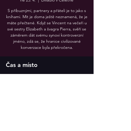
ne 23. 4.
  |  
Divadlo v Celetné
S příbuznými, partnery a přáteli je to jako s
knihami. Mít je doma ještě neznamená, že je
máte přečtené. Když se Vincent na večeři u
své sestry Elizabeth a švagra Pierra, svěří se
záměrem dát svému synovi kontroverzní
jméno, zdá se, že hranice civilizované
konverzace byla překročena.
Čas a místo
23. 4. 2023 19:30
Divadlo v Celetné, Divadlo v Celetné
Sdílet událost