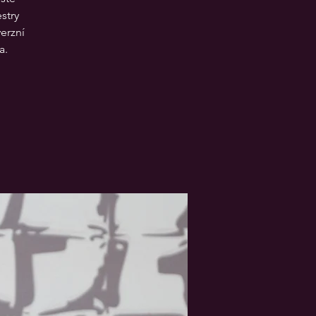
stry
erzní
a.