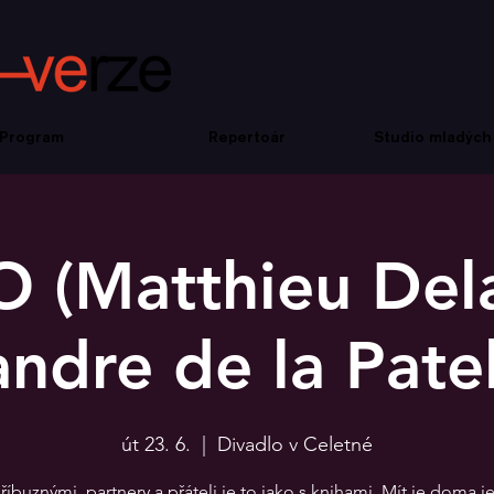
Program
Repertoár
Studio mladých
 (Matthieu Dela
ndre de la Patel
út 23. 6.
  |  
Divadlo v Celetné
říbuznými, partnery a přáteli je to jako s knihami. Mít je doma j