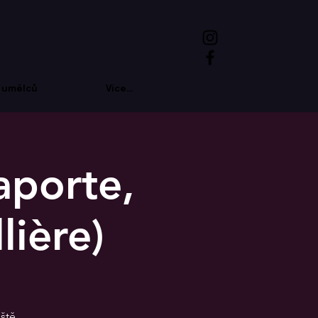
 umělců
Více...
porte,
lière)
eště