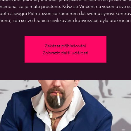
namená, že je máte přečtené. Když se Vincent na večeři u své se
abeth a švagra Pierra, svěří se záměrem dát svému synovi kontrov
méno, zdá se, že hranice civilizované konverzace byla překročen
Zakázat přihlašování
Zobrazit další události