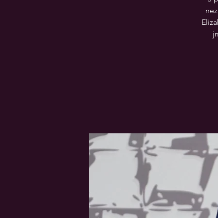
nez
Eliz
j