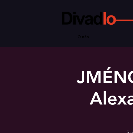
O nás
JMÉNO
Alexa
S p