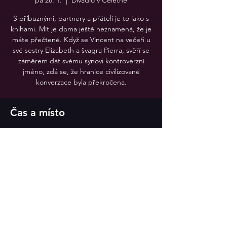
pá 28. 1.
  |  
Divadlo v Celetné
S příbuznými, partnery a přáteli je to jako s
knihami. Mít je doma ještě neznamená, že je
máte přečtené. Když se Vincent na večeři u
své sestry Elizabeth a švagra Pierra, svěří se
záměrem dát svému synovi kontroverzní
jméno, zdá se, že hranice civilizované
konverzace byla překročena.
Čas a místo
28. 1. 2022 19:30
Divadlo v Celetné, Divadlo v Celetné
Sdílet událost