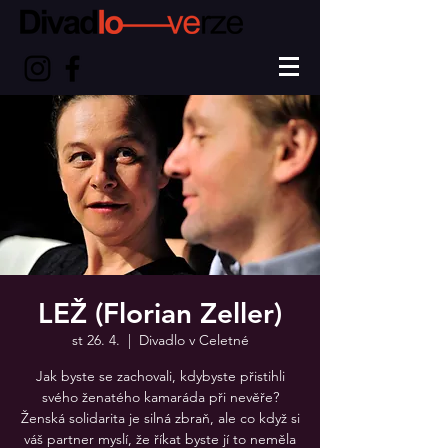
LEŽ (Florian Zeller)
st 26. 4.
  |  
Divadlo v Celetné
Jak byste se zachovali, kdybyste přistihli
svého ženatého kamaráda při nevěře?
Ženská solidarita je silná zbraň, ale co když si
váš partner myslí, že říkat byste jí to neměla