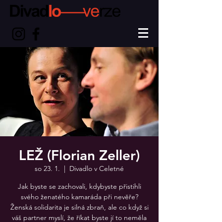
LEŽ (Florian Zeller)
so 23. 1.
  |  
Divadlo v Celetné
Jak byste se zachovali, kdybyste přistihli
svého ženatého kamaráda při nevěře?
Ženská solidarita je silná zbraň, ale co když si
váš partner myslí, že říkat byste jí to neměla