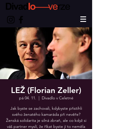
LEŽ (Florian Zeller)
pá 04. 11.
  |  
Divadlo v Celetné
Jak byste se zachovali, kdybyste přistihli
svého ženatého kamaráda při nevěře?
Ženská solidarita je silná zbraň, ale co když si
váš partner myslí, že říkat byste jí to neměla