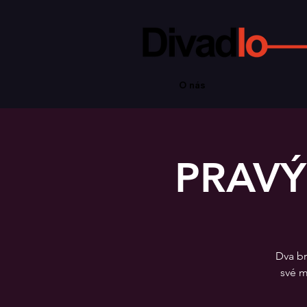
O nás
PRAVÝ
Dva br
své m