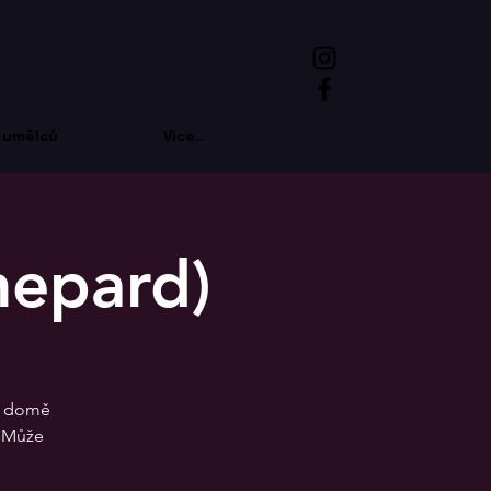
 umělců
Více...
epard)
 v domě
. Může
?