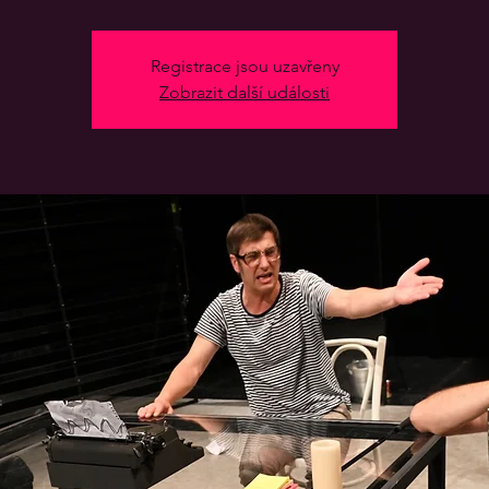
Registrace jsou uzavřeny
Zobrazit další události