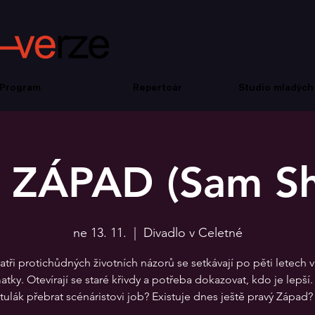
Program
Repertoár
Studio mladých
 ZÁPAD (Sam Sh
ne 13. 11.
  |  
Divadlo v Celetné
atři protichůdných životních názorů se setkávají po pěti letech
atky. Otevírají se staré křivdy a potřeba dokazovat, kdo je lepší
tulák přebrat scénáristovi job? Existuje dnes ještě pravý Západ