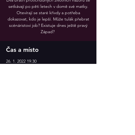
Dva bratři protichůdných životních názorů se
setkávají po pěti letech v domě své matky.
Otevírají se staré křivdy a potřeba
dokazovat, kdo je lepší. Může tulák přebrat
scénáristovi job? Existuje dnes ještě pravý
Západ?
Čas a místo
26. 1. 2022 19:30
Divadlo v Celetné
Sdílet událost