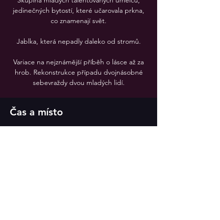
Skupina mladých talentovaných umělců,
jedinečných bytostí, které učarovala prkna,
co znamenají svět.
Jablka, která nepadly daleko od stromů.
Variace na nejznámější příběh o lásce až za
hrob. Rekonstrukce případu dvojnásobné
sebevraždy dvou mladých lidí.
Čas a místo
29. 1. 2023 19:30
Divadlo v Celetné
Sdílet událost