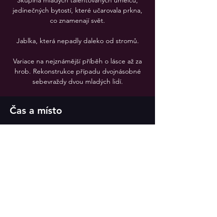
Skupina mladých talentovaných umělců,
jedinečných bytostí, které učarovala prkna,
co znamenají svět.
Jablka, která nepadly daleko od stromů.
Variace na nejznámější příběh o lásce až za
hrob. Rekonstrukce případu dvojnásobné
sebevraždy dvou mladých lidí.
Čas a místo
30. 9. 2023 19:30
Divadlo v Celetné
Sdílet událost