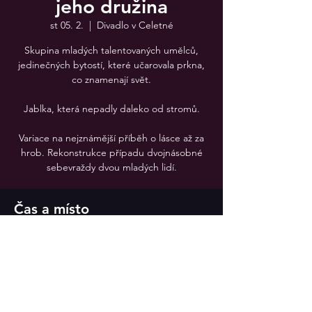
jeho družina
st 05. 2.
  |  
Divadlo v Celetné
Skupina mladých talentovaných umělců,
jedinečných bytostí, které učarovala prkna,
co znamenají svět.
Jablka, která nepadly daleko od stromů.
Variace na nejznámější příběh o lásce až za
hrob. Rekonstrukce případu dvojnásobné
sebevraždy dvou mladých lidí.
Čas a místo
05. 2. 2025 19:30
Divadlo v Celetné