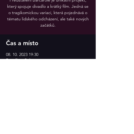
Představení Barcarole je unikátní projekt,
který spojuje divadlo a krátký film. Jedná se
o tragikomickou variaci, která pojednává o
tématu lidského odcházení, ale také nových
Čas a místo
08. 10. 2023 19:30
Divadlo v Celetné
Sdílet událost