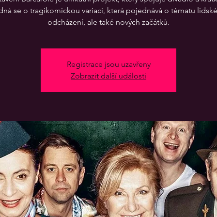
dná se o tragikomickou variaci, která pojednává o tématu lidsk
Registrace jsou uzavřeny
Zobrazit další události