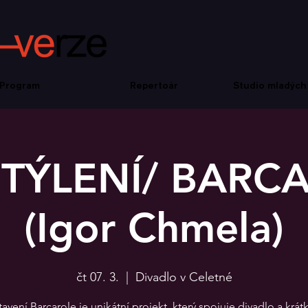
Program
Repertoár
Studio mladých
TÝLENÍ/ BARC
(Igor Chmela)
čt 07. 3.
  |  
Divadlo v Celetné
avení Barcarole je unikátní projekt, který spojuje divadlo a krátk