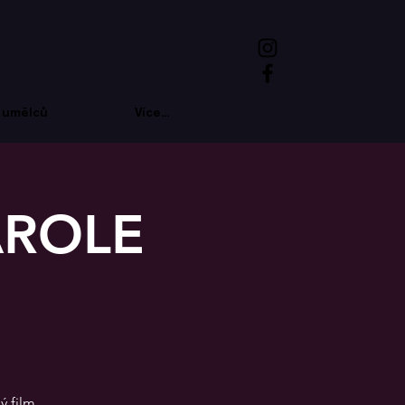
 umělců
Více...
AROLE
ý film.