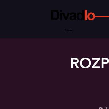
O nás
ROZP
Předst