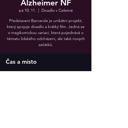
Alzheimer NF
pá 10. 11.
  |  
Divadlo v Celetné
Představení Barcarole je unikátní projekt,
který spojuje divadlo a krátký film. Jedná se
o tragikomickou variaci, která pojednává o
tématu lidského odcházení, ale také nových
Čas a místo
10. 11. 2023 19:30
Divadlo v Celetné
Sdílet událost