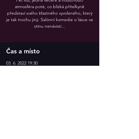
Pět lidí, jedna večeře a houstnoucí
atmosféra poté, co blízká přítelkyně
představí svého šťastného vyvoleného, který
je tak trochu jiný. Salónní komedie o lásce ve
stínu nenávisti...
Čas a místo
03. 6. 2022 19:30
Divadlo v Celetné
Sdílet událost