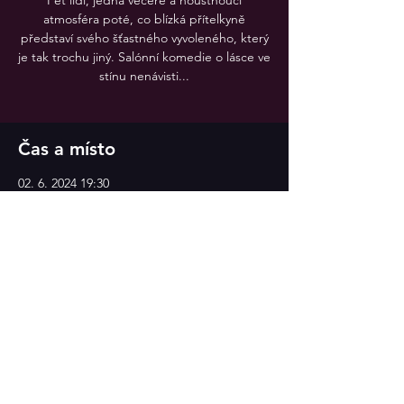
Pět lidí, jedna večeře a houstnoucí
atmosféra poté, co blízká přítelkyně
představí svého šťastného vyvoleného, který
je tak trochu jiný. Salónní komedie o lásce ve
stínu nenávisti...
Čas a místo
02. 6. 2024 19:30
Divadlo v Celetné
Sdílet událost