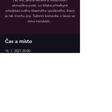
Pět lidí, jedna večeře a houstnoucí
atmosféra poté, co blízká přítelkyně
představí svého šťastného vyvoleného, který
je tak trochu jiný. Salónní komedie o lásce ve
stínu nenávisti...
Čas a místo
16. 1. 2021 20:00
Divadlo v Celetné
Sdílet událost