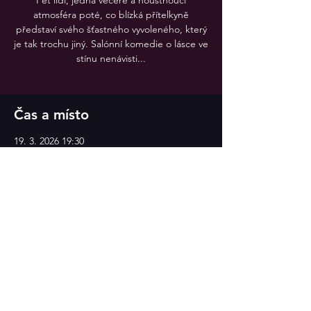
Pět lidí, jedna večeře a houstnoucí
atmosféra poté, co blízká přítelkyně
představí svého šťastného vyvoleného, který
je tak trochu jiný. Salónní komedie o lásce ve
stínu nenávisti...
Čas a místo
19. 3. 2026 19:30
Divadlo v Celetné
Sdílet událost