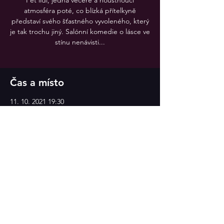
Pět lidí, jedna večeře a houstnoucí
atmosféra poté, co blízká přítelkyně
představí svého šťastného vyvoleného, který
je tak trochu jiný. Salónní komedie o lásce ve
stínu nenávisti...
Čas a místo
11. 10. 2021 19:30
Divadlo v Celetné
Sdílet událost