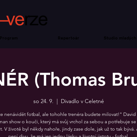
Program
Repertoár
Studio mladých
ÉR (Thomas Bru
so 24. 9.
  |  
Divadlo v Celetné
 nenávidět fotbal, ale tohohle trenéra budete milovat!" David
an show o kouči, který má svůj vrchol za sebou a potřebuje se
t. V životě byl někdy nahoře, jindy zase dole, jak už to tak bývá.
není divu, že má jen jednu lásku a životní jistotu - fotbal.