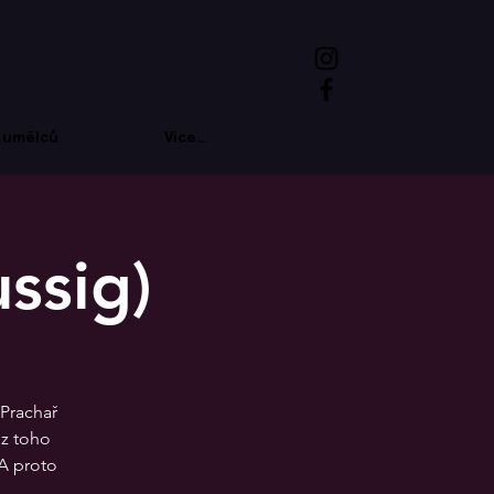
 umělců
Více...
ssig)
 Prachař
 z toho
 A proto