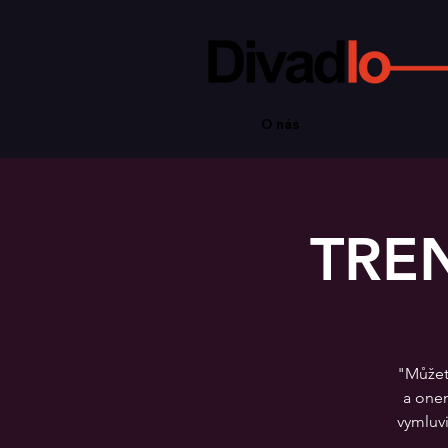
O nás
TREN
"Můžete
a onem
vymluvi