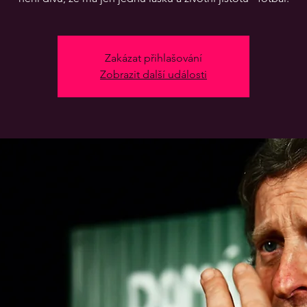
Zakázat přihlašování
Zobrazit další události