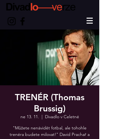
TRENÉR (Thomas
Brussig)
ne 13. 11.
  |  
Divadlo v Celetné
"Můžete nenávidět fotbal, ale tohohle
trenéra budete milovat!" David Prachař a