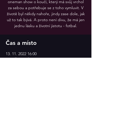
oneman show o kouči, který má svůj vrchol
za sebou a potřebuje se z toho vymluvit. V
životě byl někdy nahoře, jindy zase dole, jak
už to tak bývá. A proto není divu, že má jen
jednu lásku a životní jistotu - fotbal.
Čas a místo
13. 11. 2022 16:00
Divadlo v Celetné
Sdílet událost