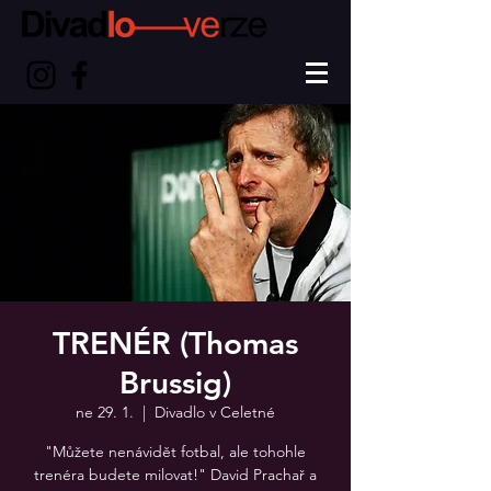
TRENÉR (Thomas
Brussig)
ne 29. 1.
  |  
Divadlo v Celetné
"Můžete nenávidět fotbal, ale tohohle
trenéra budete milovat!" David Prachař a