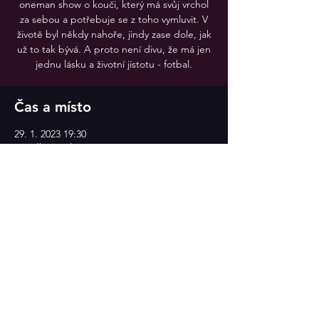
oneman show o kouči, který má svůj vrchol
za sebou a potřebuje se z toho vymluvit. V
životě byl někdy nahoře, jindy zase dole, jak
už to tak bývá. A proto není divu, že má jen
jednu lásku a životní jistotu - fotbal.
Čas a místo
29. 1. 2023 19:30
Divadlo v Celetné
Sdílet událost