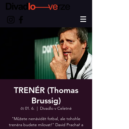
TRENÉR (Thomas
Brussig)
čt 01. 6.
  |  
Divadlo v Celetné
"Můžete nenávidět fotbal, ale tohohle
trenéra budete milovat!" David Prachař a