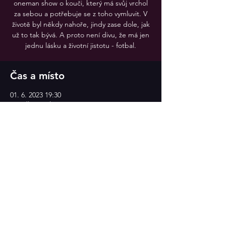
oneman show o kouči, který má svůj vrchol
za sebou a potřebuje se z toho vymluvit. V
životě byl někdy nahoře, jindy zase dole, jak
už to tak bývá. A proto není divu, že má jen
jednu lásku a životní jistotu - fotbal.
Čas a místo
01. 6. 2023 19:30
Divadlo v Celetné
Sdílet událost