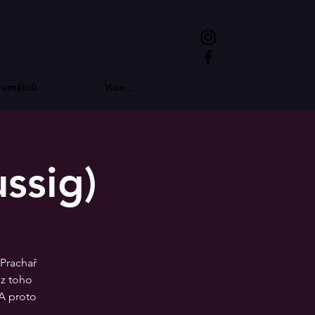
 umělců
Více...
ssig)
 Prachař
 z toho
 A proto