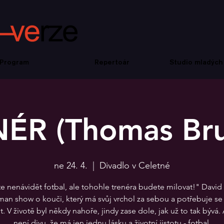
Program
Repertoár
Studio mladých
ÉR (Thomas Bru
ne 24. 4.
  |  
Divadlo v Celetné
 nenávidět fotbal, ale tohohle trenéra budete milovat!" David
an show o kouči, který má svůj vrchol za sebou a potřebuje se
t. V životě byl někdy nahoře, jindy zase dole, jak už to tak bývá.
není divu, že má jen jednu lásku a životní jistotu - fotbal.