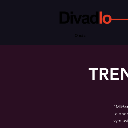
O nás
TREN
"Můžete
a onem
vymluvi