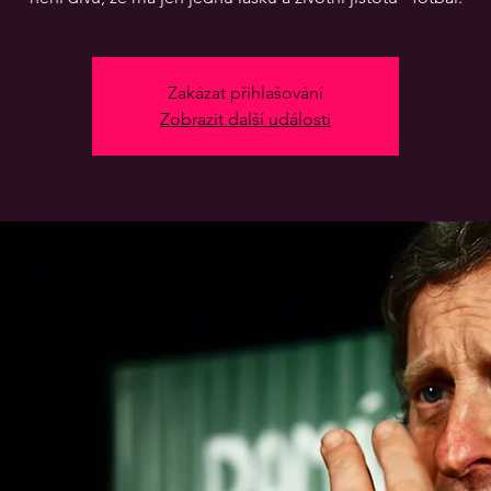
Zakázat přihlašování
Zobrazit další události