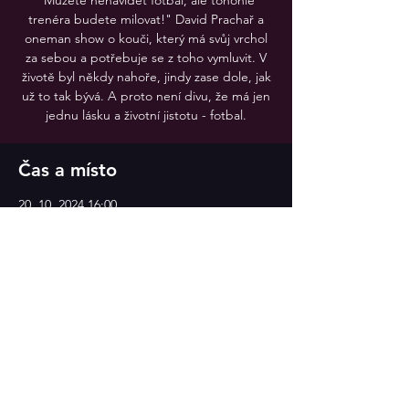
"Můžete nenávidět fotbal, ale tohohle
trenéra budete milovat!" David Prachař a
oneman show o kouči, který má svůj vrchol
za sebou a potřebuje se z toho vymluvit. V
životě byl někdy nahoře, jindy zase dole, jak
už to tak bývá. A proto není divu, že má jen
jednu lásku a životní jistotu - fotbal.
Čas a místo
20. 10. 2024 16:00
Divadlo v Celetné
Sdílet událost