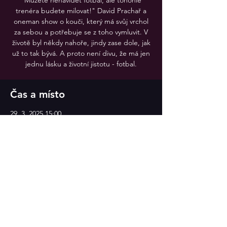
"Můžete nenávidět fotbal, ale tohohle
trenéra budete milovat!" David Prachař a
oneman show o kouči, který má svůj vrchol
za sebou a potřebuje se z toho vymluvit. V
životě byl někdy nahoře, jindy zase dole, jak
už to tak bývá. A proto není divu, že má jen
jednu lásku a životní jistotu - fotbal.
Čas a místo
29. 3. 2025 15:00
Divadlo v Celetné
Sdílet událost