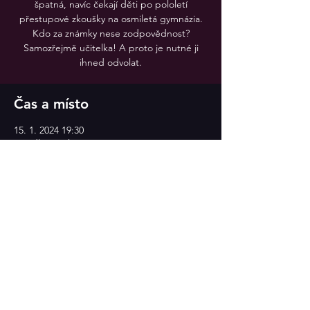
špatná, navíc čekají děti po pololetí
přestupové zkoušky na osmiletá gymnázia.
Kdo za známky nese zodpovědnost?
Samozřejmě učitelka! A proto je nutné ji
Čas a místo
15. 1. 2024 19:30
Divadlo v Celetné
Sdílet událost