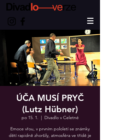
ÚČA MUSÍ PRYČ
(Lutz Hübner)
po 15. 1.
  |  
Divadlo v Celetné
Emoce vřou, v prvním pololetí se známky
dětí rapidně zhoršily, atmosféra ve třídě je