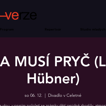
Program
Repertoár
Studio mladých
A MUSÍ PRYČ (L
Hübner)
so 06. 12.
  |  
Divadlo v Celetné
vřou, v prvním pololetí se známky dětí rapidně zhoršily, atmos