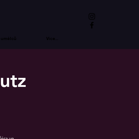
 umělců
Více...
utz
féra ve