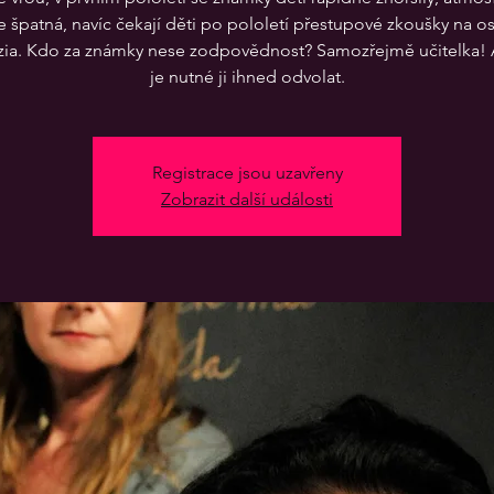
je špatná, navíc čekají děti po pololetí přestupové zkoušky na o
ia. Kdo za známky nese zodpovědnost? Samozřejmě učitelka! 
Registrace jsou uzavřeny
Zobrazit další události