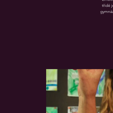
třídě 
gymnáz