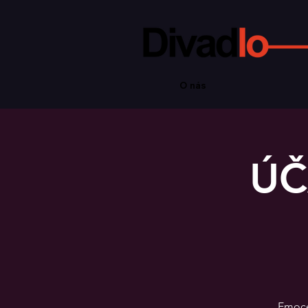
O nás
ÚČ
Emoce 