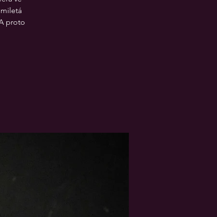
smiletá
A proto