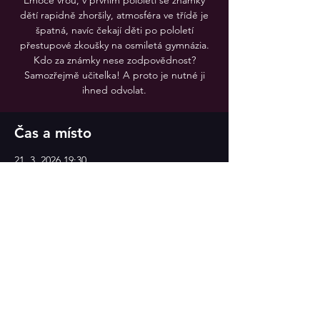
Emoce vřou, v prvním pololetí se známky
dětí rapidně zhoršily, atmosféra ve třídě je
špatná, navíc čekají děti po pololetí
přestupové zkoušky na osmiletá gymnázia.
Kdo za známky nese zodpovědnost?
Samozřejmě učitelka! A proto je nutné ji
Čas a místo
21. 3. 2026 19:30
Divadlo v Celetné
Sdílet událost