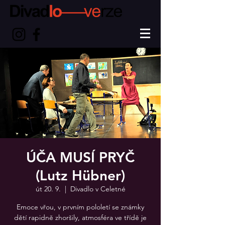
ÚČA MUSÍ PRYČ
(Lutz Hübner)
út 20. 9.
  |  
Divadlo v Celetné
Emoce vřou, v prvním pololetí se známky
dětí rapidně zhoršily, atmosféra ve třídě je