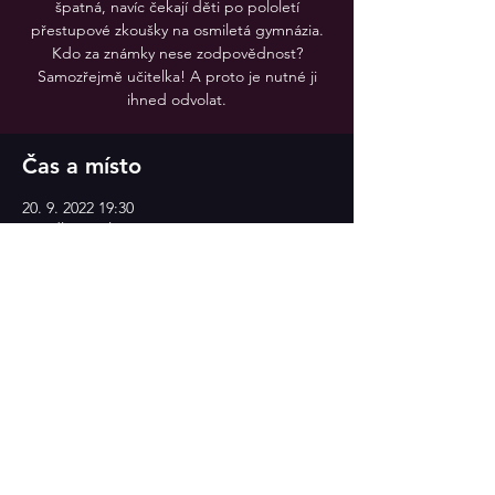
špatná, navíc čekají děti po pololetí
přestupové zkoušky na osmiletá gymnázia.
Kdo za známky nese zodpovědnost?
Samozřejmě učitelka! A proto je nutné ji
Čas a místo
20. 9. 2022 19:30
Divadlo v Celetné
Sdílet událost